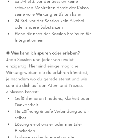
ca 3-4 Std. vor der Session keine 
schweren Mahlzeiten damit der Kakao 
seine volle Wirkung entfalten kann
24 Std. vor der Session kein Alkohol 
oder andere Substanzen 
Plane dir nach der Session Freiraum für 
Integration ein
✺
 Was kann ich spüren oder erleben?
Jede Session und jeder von uns ist 
einzigartig. Hier sind einige mögliche 
Wirkungsweisen die du erfahren könntest, 
je nachdem wo du gerade stehst und wie 
sehr du dich auf den Atem und Prozess 
einlassen kannst:
Gefühl inneren Friedens, Klarheit oder 
Dankbarkeit
Herzöffnung & tiefe Verbindung zu dir 
selbst
Lösung emotionaler oder mentaler 
Blockaden
Loslassen oder Integration alter 