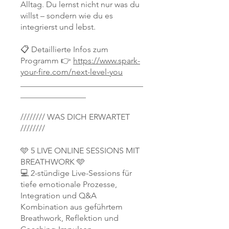
Alltag. Du lernst nicht nur was du
willst – sondern wie du es
integrierst und lebst.
📋 Detaillierte Infos zum
Programm 👉
https://www.spark-
your-fire.com/next-level-you
______________________________
________________
//////// WAS DICH ERWARTET
////////
🩵 5 LIVE ONLINE SESSIONS MIT
BREATHWORK 🩵
💻 2-stündige Live-Sessions für
tiefe emotionale Prozesse,
Integration und Q&A
Kombination aus geführtem
Breathwork, Reflektion und