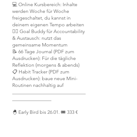
💻 Online Kursbereich: Inhalte
werden Woche für Woche
freigeschaltet, du kannst in
deinem eigenen Tempo arbeiten
👯‍♀️ Goal Buddy für Accountability
& Austausch: nutzt das
gemeinsame Momentum
📝 66 Tage Journal (PDF zum
Ausdrucken): Für die tägliche
Reflektion (morgens & abends)
📋 Habit Tracker (PDF zum
Ausdrucken): baue neue Mini-
Routinen nachhaltig auf
______________________________
________________
🐣 Early Bird bis 26.01. 🎟️ 333 €
🐤 Regulärer Preis 🎟️ 444 €
👯‍♀️ Friends Special: Buche zu