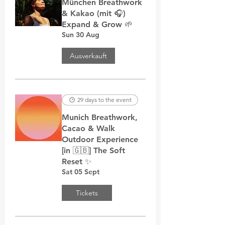
München Breathwork
& Kakao (mit 🎧)
Expand & Grow 🌱
Sun 30 Aug
Ausverkauft
29 days to the event
Munich Breathwork,
Cacao & Walk
Outdoor Experience
[in 🇬🇧] The Soft
Reset ✨
Sat 05 Sept
Tickets