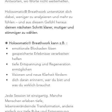
Antworten, wo Worte nicht weiterhelfen.
Holosomatic® Breathwork unterstützt dich 
dabei, weniger zu analysieren und mehr zu 
fühlen – und aus diesem Gefühl heraus 
deinen nächsten Schritt klarer, mutiger und 
stimmiger zu wählen
.
✺
 Holosomatic
® 
Breathwork kann z.B. : 
emotionale Blockaden lösen 
gespeicherte Erlebnisse verarbeiten 
helfen 
tiefe Entspannung und Regeneration 
ermöglichen 
Visionen und neue Klarheit fördern 
dich daran erinnern, wer du bist und 
was du wirklich brauchst
Jede Session ist einzigartig. Manche 
Menschen erleben tiefe, 
lebensverändernde Transformation, andere 
einfach nur tiefe Ruhe und Entspannung. 