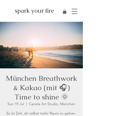
spark your fire
München Breathwork
& Kakao (mit 🎧)
Time to shine 🌞
Sun 19 Jul
  |  
Canela Art Studio, München
Es ist Zeit, dir selbst mehr Raum zu geben.