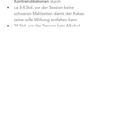
Kontraindikationen
 durch
ca 3-4 Std. vor der Session keine 
schweren Mahlzeiten damit der Kakao 
seine volle Wirkung entfalten kann
24 Std. vor der Session kein Alkohol 
oder andere Substanzen 
Plane dir nach der Session Freiraum für 
Integration ein
✺
 Was kann ich spüren oder erleben?
Jede Session und jeder von uns ist 
einzigartig. Hier sind einige mögliche 
Wirkungsweisen die du erfahren könntest, 
je nachdem wo du gerade stehst und wie 
sehr du dich auf den Atem und Prozess 
einlassen kannst:
Gefühl inneren Friedens, Klarheit oder 
Dankbarkeit
Herzöffnung & tiefe Verbindung zu dir 
selbst
Lösung emotionaler oder mentaler 
Blockaden